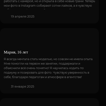
работать с камерой, но и открыла в себе новые грани. Теперь
мои фото в Instagram собирают сотни лайков, а я чувствую
себя настоящей моделью. Отдельное спасибо визажисту –
она научила меня подчеркивать свою естественную красоту.
19 апреля 2025
Рекомендую «Грацию» всем, кто хочет раскрыть свой
потенциал!
Мария, 16 лет
Я всегда мечтала стать моделью, но совсем не имела опыта.
Мне помогли на первом же занятии, поддержали и
объяснили всё очень понятно! Я научилась ходить по
подиуму и позировать для фото. Чувствую уверенность в
себе, благодаря педагогам и атмосфере в агентстве!
31 января 2025